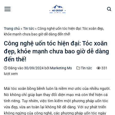
Bỏ
qua
nội
dung
Trang chủ
»
Tin tức
»
Công nghệ uốn tóc hiện đại: Tóc xoăn đẹp,
khỏe mạnh chưa bao giờ dễ dàng đến thế!
Công nghệ uốn tóc hiện đại: Tóc xoăn
đẹp, khỏe mạnh chưa bao giờ dễ dàng
đến thế!
Đăng vào
30/09/2024
bởi
Marketing Ms
Tin tức
331
lượt xem
Mái tóc xoăn bồng bềnh luôn là niềm mơ ước của nhiều người.
Nó không chỉ giúp bạn thay đổi diện mạo mà còn thể hiện cá
tính riêng. Tuy nhiên, việc tìm kiếm một phương pháp uốn tóc
vừa đẹp, vừa an toàn lại không hề dễ dàng. Với sự phát triển
không ngừng của công nghệ, các phương pháp uốn tóc ngày