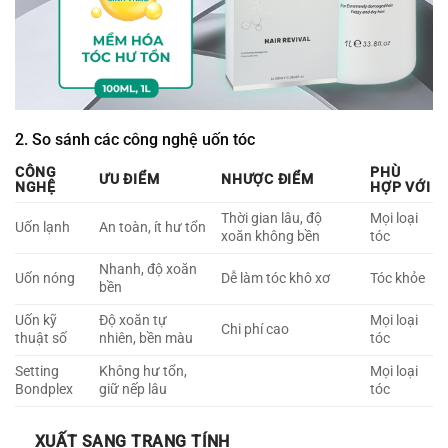
2. So sánh các công nghệ uốn tóc
CÔNG
PHÙ
ƯU ĐIỂM
NHƯỢC ĐIỂM
NGHỆ
HỢP VỚI
Thời gian lâu, độ
Mọi loại
Uốn lạnh
An toàn, ít hư tổn
xoăn không bền
tóc
Nhanh, độ xoăn
Uốn nóng
Dễ làm tóc khô xơ
Tóc khỏe
bền
Uốn kỹ
Độ xoăn tự
Mọi loại
Chi phí cao
thuật số
nhiên, bền màu
tóc
Setting
Không hư tổn,
Mọi loại
Bondplex
giữ nếp lâu
tóc
XUẤT SANG TRANG TÍNH