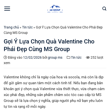
Bỏ
qua
nội
dung
Trang chủ
»
Tin tức
»
Gợi Ý Lựa Chọn Quà Valentine Cho Phái Đẹp
Cùng MS Group
Gợi Ý Lựa Chọn Quà Valentine Cho
Phái Đẹp Cùng MS Group
Đăng vào
12/02/2026
bởi
group ms
Tin tức
252 lượt
xem
Valentine không chỉ là ngày của hoa và socola, mà còn là dịp
để gửi gắm sự quan tâm một cách tinh tế. Nếu bạn đang băn
khoăn gợi ý chọn quà Valentine vừa thiết thực, vừa chạm cảm
xúc phái đẹp, những sản phẩm chăm sóc tóc cao cấp từ MS
Group sẽ là lựa chọn ý nghĩa, giúp người phụ nữ bạn yêu luôn
tự tin và rạng rỡ mỗi ngày.