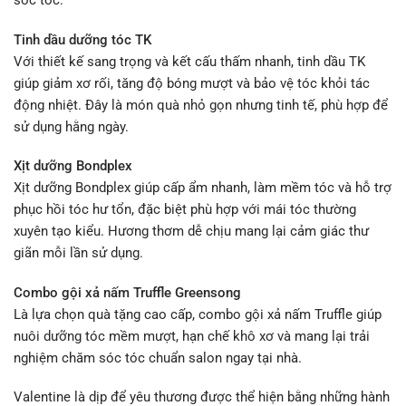
sóc tóc:
Tinh dầu dưỡng tóc TK
Với thiết kế sang trọng và kết cấu thấm nhanh, tinh dầu TK
giúp giảm xơ rối, tăng độ bóng mượt và bảo vệ tóc khỏi tác
động nhiệt. Đây là món quà nhỏ gọn nhưng tinh tế, phù hợp để
sử dụng hằng ngày.
Xịt dưỡng Bondplex
Xịt dưỡng Bondplex giúp cấp ẩm nhanh, làm mềm tóc và hỗ trợ
phục hồi tóc hư tổn, đặc biệt phù hợp với mái tóc thường
xuyên tạo kiểu. Hương thơm dễ chịu mang lại cảm giác thư
giãn mỗi lần sử dụng.
Combo gội xả nấm Truffle Greensong
Là lựa chọn quà tặng cao cấp, combo gội xả nấm Truffle giúp
nuôi dưỡng tóc mềm mượt, hạn chế khô xơ và mang lại trải
nghiệm chăm sóc tóc chuẩn salon ngay tại nhà.
Valentine là dịp để yêu thương được thể hiện bằng những hành