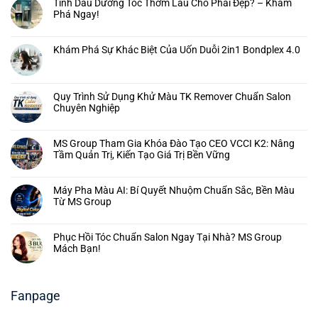
Tinh Dầu Dưỡng Tóc Thơm Lâu Cho Phái Đẹp? – Khám
Phá Ngay!
Khám Phá Sự Khác Biệt Của Uốn Duỗi 2in1 Bondplex 4.0
Quy Trình Sử Dụng Khử Màu TK Remover Chuẩn Salon
Chuyên Nghiệp
MS Group Tham Gia Khóa Đào Tạo CEO VCCI K2: Nâng
Tầm Quản Trị, Kiến Tạo Giá Trị Bền Vững
Máy Pha Màu AI: Bí Quyết Nhuộm Chuẩn Sắc, Bền Màu
Từ MS Group
Phục Hồi Tóc Chuẩn Salon Ngay Tại Nhà? MS Group
Mách Bạn!
Fanpage