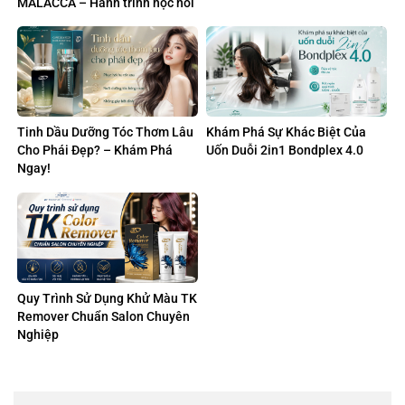
MALACCA – Hành trình học hỏi
và kết nối quốc tế của Digital
Color AI Việt Nam
Tinh Dầu Dưỡng Tóc Thơm Lâu
Khám Phá Sự Khác Biệt Của
Cho Phái Đẹp? – Khám Phá
Uốn Duỗi 2in1 Bondplex 4.0
Ngay!
Quy Trình Sử Dụng Khử Màu TK
Remover Chuẩn Salon Chuyên
Nghiệp