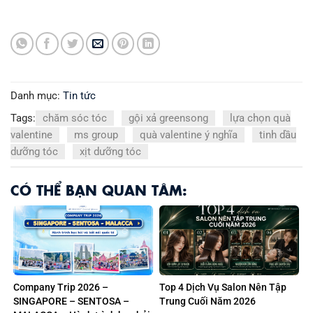
Danh mục:
Tin tức
Tags:
chăm sóc tóc
gội xả greensong
lựa chọn quà
valentine
ms group
quà valentine ý nghĩa
tinh dầu
dưỡng tóc
xịt dưỡng tóc
CÓ THỂ BẠN QUAN TÂM:
Company Trip 2026 –
Top 4 Dịch Vụ Salon Nên Tập
SINGAPORE – SENTOSA –
Trung Cuối Năm 2026