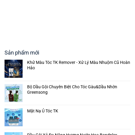
Sản phẩm mới
Khử Màu Tóc TK Remover - Xử Lý Màu Nhuộm Cũ Hoàn
Hảo
Bộ Dầu Gội Chuyên Biệt Cho Tóc Gàu&Dầu Nhờn
Greensong
Mặt Nạ Ủ Tóc TK
Dầu Gội Xả Đa Năng Hương Nước Hoa Bondplex