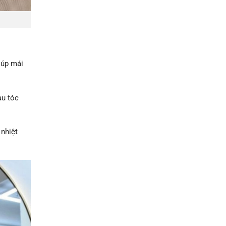
iúp mái
àu tóc
 nhiệt