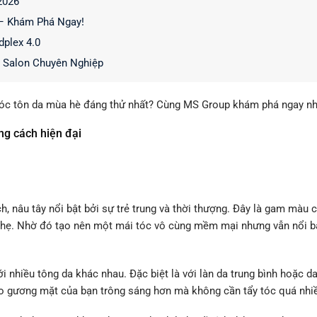
2026
– Khám Phá Ngay!
plex 4.0
 Salon Chuyên Nghiệp
u tóc tôn da mùa hè đáng thử nhất? Cùng MS Group khám phá ngay nh
g cách hiện đại
, nâu tây nổi bật bởi sự trẻ trung và thời thượng. Đây là gam màu 
 nhẹ. Nhờ đó tạo nên một mái tóc vô cùng mềm mại nhưng vẫn nổi b
i nhiều tông da khác nhau. Đặc biệt là với làn da trung bình hoặc d
o gương mặt của bạn trông sáng hơn mà không cần tẩy tóc quá nhi