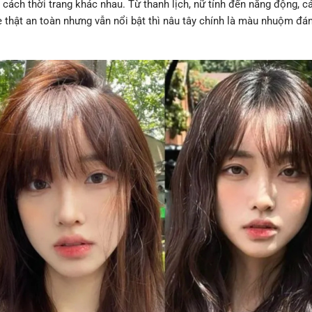
 cách thời trang khác nhau. Từ thanh lịch, nữ tính đến năng động, cá
hật an toàn nhưng vẫn nổi bật thì nâu tây chính là màu nhuộm đá