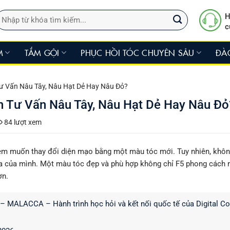
ìm
H
iếm:
c
M
TẮM GỘI
PHỤC HỒI TÓC CHUYÊN SÂU
ĐÀ
ư Vấn Nâu Tây, Nâu Hạt Dẻ Hay Nâu Đỏ?
 Tư Vấn Nâu Tây, Nâu Hạt Dẻ Hay Nâu Đỏ
84 lượt xem
 em muốn thay đổi diện mạo bằng một màu tóc mới. Tuy nhiên, khôn
a của mình. Một màu tóc đẹp và phù hợp không chỉ F5 phong cách
ơn.
ALACCA – Hành trình học hỏi và kết nối quốc tế của Digital Col