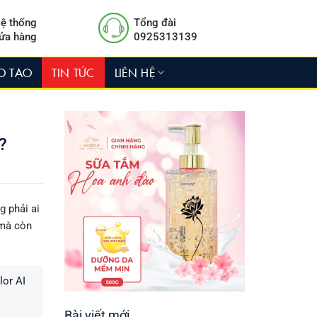
ệ thống
Tổng đài
ửa hàng
0925313139
O TẠO
TIN TỨC
LIÊN HỆ
?
g phải ai
 mà còn
or AI
Bài viết mới