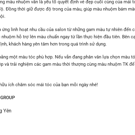
ượng màu nhuộm vẫn là yếu tố quyết định vẻ đẹp cuối cùng của mái 
độ. Đồng thời giữ được độ trong của màu, giúp màu nhuộm bám mà
ội.
ứng linh hoạt nhu cầu của salon từ những gam màu tự nhiên đến c
nhuộm hỗ trợ lên màu chuẩn ngay từ lần thực hiện đầu tiên. Bên c
nh, khách hàng yên tâm hơn trong quá trình sử dụng.
 bằng một màu tóc phù hợp. Nếu vẫn đang phân vân lựa chọn màu tó
iệp và trải nghiệm các gam màu thời thượng cùng màu nhuộm TK để
 hữu ích chăm sóc mái tóc của bạn mỗi ngày nhé!
 GROUP
ng Yên