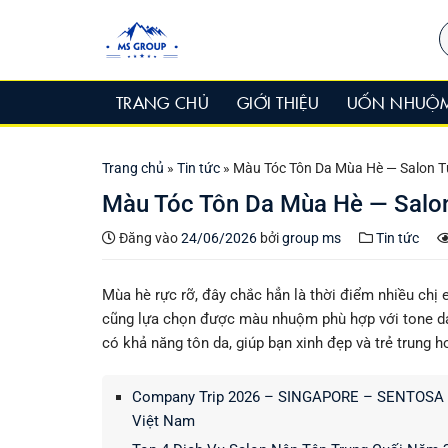
Bỏ
T
qua
k
nội
dung
TRANG CHỦ
GIỚI THIỆU
UỐN NHUỘ
Trang chủ
»
Tin tức
»
Màu Tóc Tôn Da Mùa Hè — Salon T
Màu Tóc Tôn Da Mùa Hè — Salon
Đăng vào
24/06/2026
bởi
group ms
Tin tức
Mùa hè rực rỡ, đây chắc hẳn là thời điểm nhiều chị
cũng lựa chọn được màu nhuộm phù hợp với tone d
có khả năng tôn da, giúp bạn xinh đẹp và trẻ trung h
Company Trip 2026 – SINGAPORE – SENTOSA – M
Việt Nam