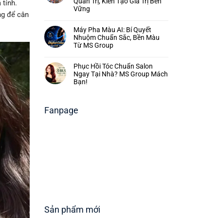
Quản Trị, Kiến Tạo Giá Trị Bền
 tính.
Vững
ng để cân
Máy Pha Màu AI: Bí Quyết
Nhuộm Chuẩn Sắc, Bền Màu
Từ MS Group
Phục Hồi Tóc Chuẩn Salon
Ngay Tại Nhà? MS Group Mách
Bạn!
Fanpage
Sản phẩm mới