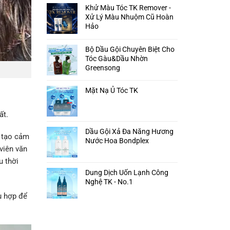
Khử Màu Tóc TK Remover -
Xử Lý Màu Nhuộm Cũ Hoàn
Hảo
Bộ Dầu Gội Chuyên Biệt Cho
Tóc Gàu&Dầu Nhờn
Greensong
Mặt Nạ Ủ Tóc TK
ất.
Dầu Gội Xả Đa Năng Hương
, tạo cảm
Nước Hoa Bondplex
viên văn
u thời
Dung Dịch Uốn Lạnh Công
Nghệ TK - No.1
ù hợp để