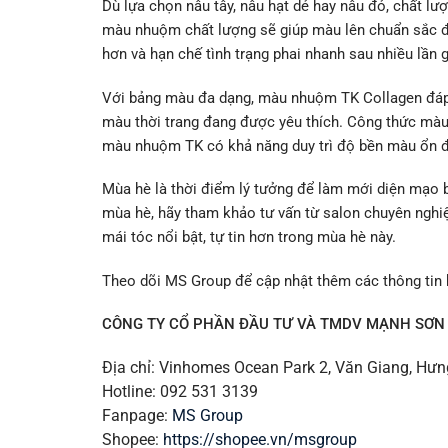
Dù lựa chọn nâu tây, nâu hạt dẻ hay nâu đỏ, chất l
màu nhuộm chất lượng sẽ giúp màu lên chuẩn sắc 
hơn và hạn chế tình trạng phai nhanh sau nhiều lần g
Với bảng màu đa dạng, màu nhuộm TK Collagen đáp 
màu thời trang đang được yêu thích. Công thức màu 
màu nhuộm TK có khả năng duy trì độ bền màu ổn đị
Mùa hè là thời điểm lý tưởng để làm mới diện mạo
mùa hè, hãy tham khảo tư vấn từ salon chuyên ngh
mái tóc nổi bật, tự tin hơn trong mùa hè này.
Theo dõi MS Group để cập nhật thêm các thông tin
CÔNG TY CỔ PHẦN ĐẦU TƯ VÀ TMDV MẠNH SƠN
Địa chỉ: Vinhomes Ocean Park 2, Văn Giang, Hư
Hotline: 092 531 3139
Fanpage:
MS Group
Shopee:
https://shopee.vn/msgroup