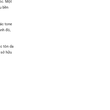
tóc. Một
u bền
ác tone
ạnh đó,
c tôn da
 sở hữu