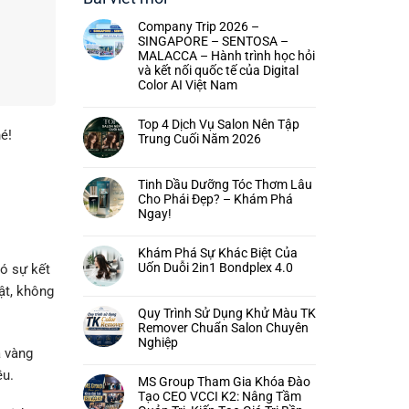
Company Trip 2026 –
SINGAPORE – SENTOSA –
MALACCA – Hành trình học hỏi
và kết nối quốc tế của Digital
Color AI Việt Nam
Top 4 Dịch Vụ Salon Nên Tập
é!
Trung Cuối Năm 2026
Tinh Dầu Dưỡng Tóc Thơm Lâu
Cho Phái Đẹp? – Khám Phá
Ngay!
Khám Phá Sự Khác Biệt Của
Uốn Duỗi 2in1 Bondplex 4.0
có sự kết
ật, không
Quy Trình Sử Dụng Khử Màu TK
Remover Chuẩn Salon Chuyên
Nghiệp
a vàng
ều.
MS Group Tham Gia Khóa Đào
Tạo CEO VCCI K2: Nâng Tầm