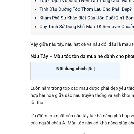
Top 4 Dịch Vụ Salon Nên Tập Trung Cuối Năm 
Tinh Dầu Dưỡng Tóc Thơm Lâu Cho Phái Đẹp? 
Khám Phá Sự Khác Biệt Của Uốn Duỗi 2in1 Bond
Quy Trình Sử Dụng Khử Màu TK Remover Chuẩn
Vậy giữa nâu tây, nâu hạt dẻ và nâu đỏ, đâu là mà
Nâu Tây – Màu tóc tôn da mùa hè dành cho phon
Nội dung chính
[
ẩn
]
Luôn nằm trong top các màu được phái đẹp yêu thích
hợp hài hoà giữa sắc nâu truyền thống và ánh khói
lỗi thời.
Ưu điểm lớn nhất của nâu tây là khả năng phù hợp vớ
của người châu Á. Màu tóc này có khả năng giúp ch