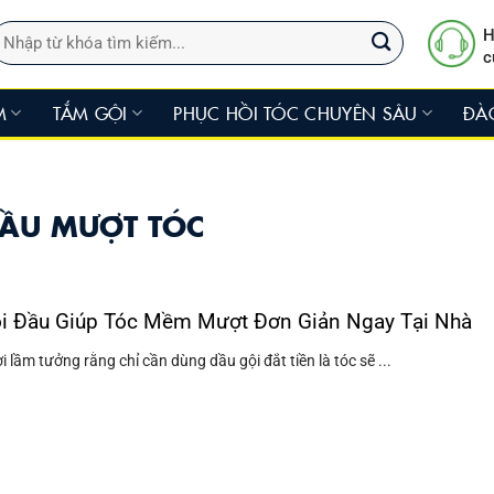
ìm
H
iếm:
c
M
TẮM GỘI
PHỤC HỒI TÓC CHUYÊN SÂU
ĐÀ
ĐẦU MƯỢT TÓC
i Đầu Giúp Tóc Mềm Mượt Đơn Giản Ngay Tại Nhà
 lầm tưởng rằng chỉ cần dùng dầu gội đắt tiền là tóc sẽ ...