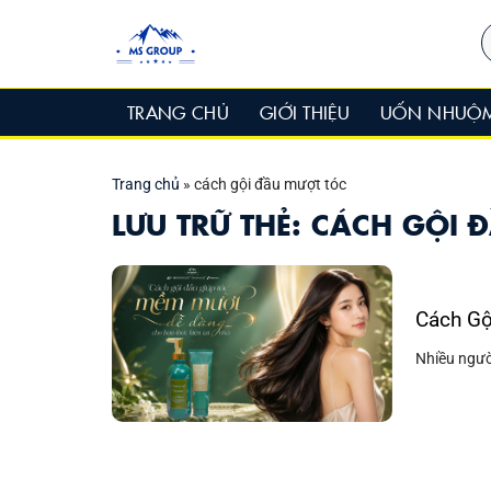
Bỏ
T
qua
k
nội
dung
TRANG CHỦ
GIỚI THIỆU
UỐN NHUỘ
Trang chủ
»
cách gội đầu mượt tóc
LƯU TRỮ THẺ:
CÁCH GỘI 
Cách Gộ
Nhiều người