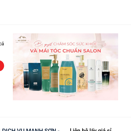
cả
 DỊCH VỤ MẠNH SƠN -
Liên hệ lấy giá sỉ