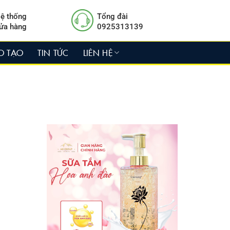
ệ thống
Tổng đài
ửa hàng
0925313139
O TẠO
TIN TỨC
LIÊN HỆ