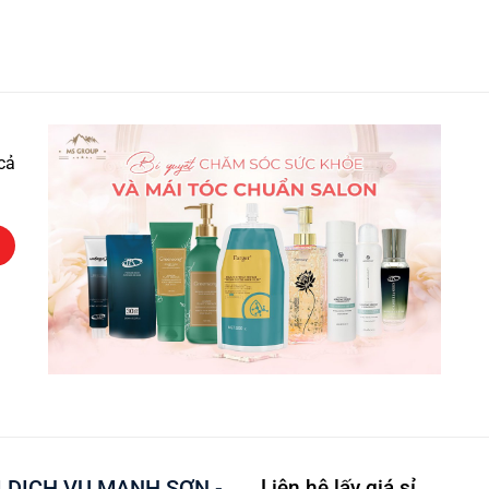
cả
 DỊCH VỤ MẠNH SƠN -
Liên hệ lấy giá sỉ