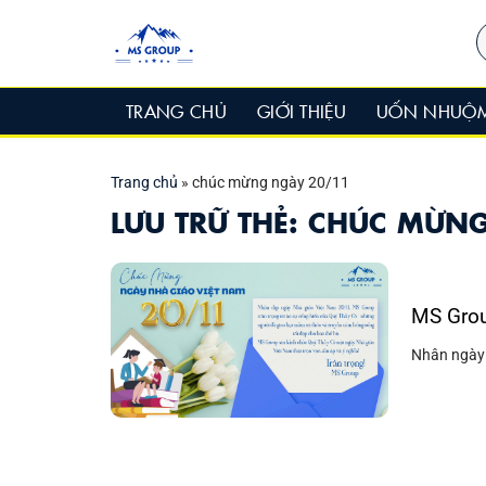
Bỏ
T
qua
k
nội
dung
TRANG CHỦ
GIỚI THIỆU
UỐN NHUỘ
Trang chủ
»
chúc mừng ngày 20/11
LƯU TRỮ THẺ:
CHÚC MỪNG
MS Grou
Nhân ngày n