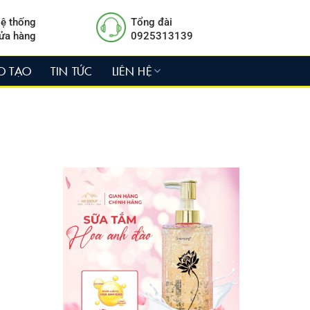
ệ thống
Tổng đài
ửa hàng
0925313139
O TẠO
TIN TỨC
LIÊN HỆ