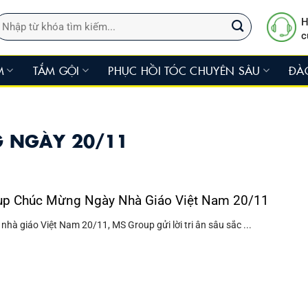
ìm
H
iếm:
c
M
TẮM GỘI
PHỤC HỒI TÓC CHUYÊN SÂU
ĐÀ
 NGÀY 20/11
p Chúc Mừng Ngày Nhà Giáo Việt Nam 20/11
hà giáo Việt Nam 20/11, MS Group gửi lời tri ân sâu sắc ...