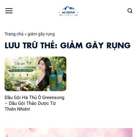
Bỏ
qua
nội
dung
Trang chủ
»
giảm gãy rụng
LƯU TRỮ THẺ:
GIẢM GÃY RỤNG
Dầu Gội Hà Thủ Ô Greensong
– Dầu Gội Thảo Dược Từ
Thiên Nhiên!