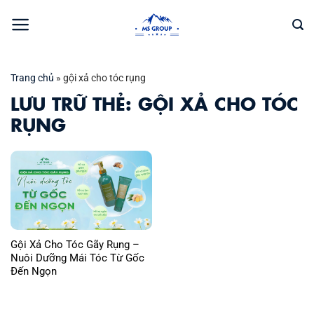
Bỏ
qua
nội
dung
Trang chủ
»
gội xả cho tóc rụng
LƯU TRỮ THẺ:
GỘI XẢ CHO TÓC
RỤNG
Gội Xả Cho Tóc Gãy Rụng –
Nuôi Dưỡng Mái Tóc Từ Gốc
Đến Ngọn