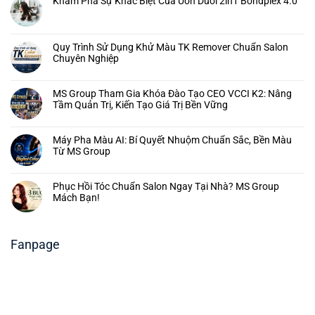
Khám Phá Sự Khác Biệt Của Uốn Duỗi 2in1 Bondplex 4.0
Quy Trình Sử Dụng Khử Màu TK Remover Chuẩn Salon
Chuyên Nghiệp
MS Group Tham Gia Khóa Đào Tạo CEO VCCI K2: Nâng
Tầm Quản Trị, Kiến Tạo Giá Trị Bền Vững
Máy Pha Màu AI: Bí Quyết Nhuộm Chuẩn Sắc, Bền Màu
Từ MS Group
Phục Hồi Tóc Chuẩn Salon Ngay Tại Nhà? MS Group
Mách Bạn!
Fanpage