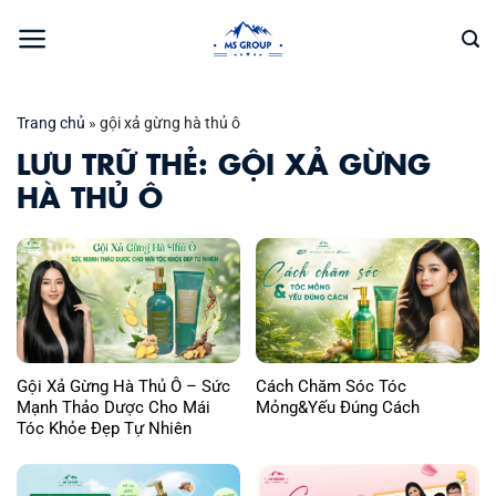
Bỏ
qua
nội
dung
Trang chủ
»
gội xả gừng hà thủ ô
LƯU TRỮ THẺ:
GỘI XẢ GỪNG
HÀ THỦ Ô
Gội Xả Gừng Hà Thủ Ô – Sức
Cách Chăm Sóc Tóc
Mạnh Thảo Dược Cho Mái
Mỏng&Yếu Đúng Cách
Tóc Khỏe Đẹp Tự Nhiên