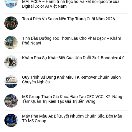
MALACCA – Hành trình học hỏi và kết nối quốc tế của
Digital Color AI Việt Nam
Top 4 Dịch Vụ Salon Nên Tập Trung Cuối Năm 2026
Tinh Dầu Dưỡng Tóc Thơm Lâu Cho Phái Đẹp? – Khám
Phá Ngay!
Khám Phá Sự Khác Biệt Của Uốn Duỗi 2in1 Bondplex 4.0
Quy Trình Sử Dụng Khử Màu TK Remover Chuẩn Salon
Chuyên Nghiệp
MS Group Tham Gia Khóa Đào Tạo CEO VCCI K2: Nâng
Tầm Quản Trị, Kiến Tạo Giá Trị Bền Vững
Máy Pha Màu AI: Bí Quyết Nhuộm Chuẩn Sắc, Bền Màu
Từ MS Group