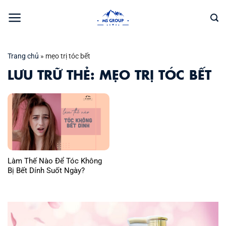
Bỏ
qua
nội
dung
Trang chủ
»
mẹo trị tóc bết
LƯU TRỮ THẺ:
MẸO TRỊ TÓC BẾT
Làm Thế Nào Để Tóc Không
Bị Bết Dính Suốt Ngày?