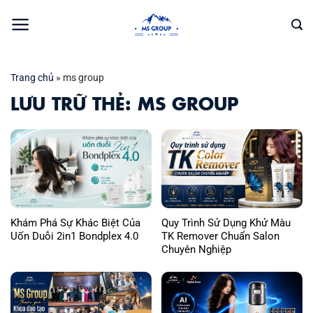
Bỏ
qua
nội
dung
Trang chủ
»
ms group
LƯU TRỮ THẺ:
MS GROUP
Khám Phá Sự Khác Biệt Của
Quy Trình Sử Dụng Khử Màu
Uốn Duỗi 2in1 Bondplex 4.0
TK Remover Chuẩn Salon
Chuyên Nghiệp