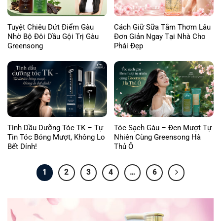
Tuyệt Chiêu Dứt Điểm Gàu
Cách Giữ Sữa Tắm Thơm Lâu
Nhờ Bộ Đôi Dầu Gội Trị Gàu
Đơn Giản Ngay Tại Nhà Cho
Greensong
Phái Đẹp
Tinh Dầu Dưỡng Tóc TK – Tự
Tóc Sạch Gàu – Đen Mượt Tự
Tin Tóc Bóng Mượt, Không Lo
Nhiên Cùng Greensong Hà
Bết Dính!
Thủ Ô
1
2
3
4
…
6