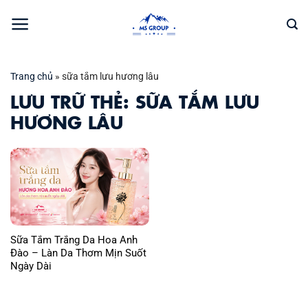
Bỏ
qua
nội
dung
Trang chủ
»
sữa tắm lưu hương lâu
LƯU TRỮ THẺ:
SỮA TẮM LƯU
HƯƠNG LÂU
Sữa Tắm Trắng Da Hoa Anh
Đào – Làn Da Thơm Mịn Suốt
Ngày Dài