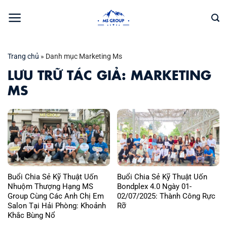
Bỏ
qua
nội
dung
Trang chủ
»
Danh mục Marketing Ms
LƯU TRỮ TÁC GIẢ:
MARKETING
MS
Buổi Chia Sẻ Kỹ Thuật Uốn
Buổi Chia Sẻ Kỹ Thuật Uốn
Nhuộm Thượng Hạng MS
Bondplex 4.0 Ngày 01-
Group Cùng Các Anh Chị Em
02/07/2025: Thành Công Rực
Salon Tại Hải Phòng: Khoảnh
Rỡ
Khắc Bùng Nổ