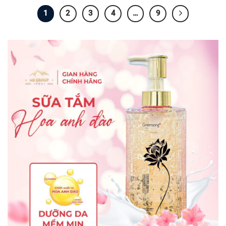
1
2
3
4
…
9