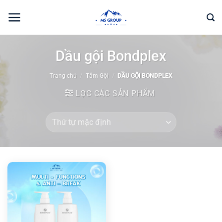
Bỏ
qua
nội
dung
Dầu gội Bondplex
Trang chủ
/
Tắm Gội
/
DẦU GỘI BONDPLEX
LỌC CÁC SẢN PHẨM