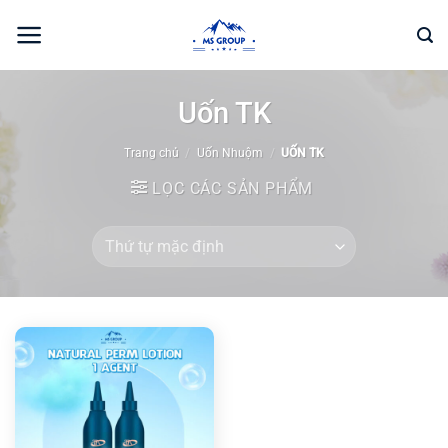
Bỏ
qua
nội
dung
Uốn TK
Trang chủ
/
Uốn Nhuộm
/
UỐN TK
LỌC CÁC SẢN PHẨM