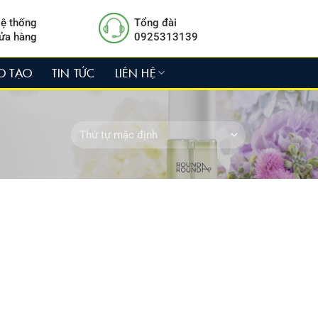
ệ thống
Tổng đài
ửa hàng
0925313139
O TẠO
TIN TỨC
LIÊN HỆ