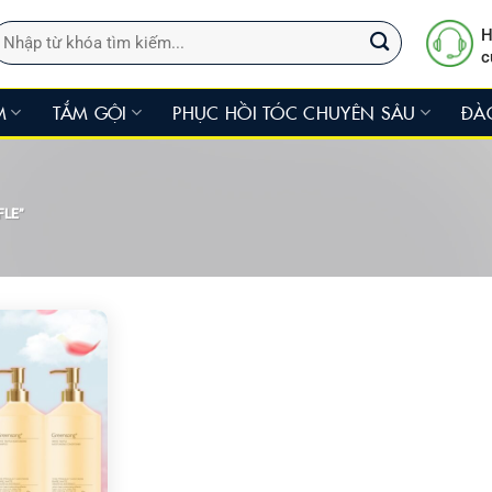
ìm
H
iếm:
c
M
TẮM GỘI
PHỤC HỒI TÓC CHUYÊN SÂU
ĐÀ
FLE”