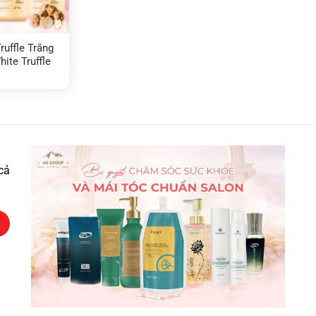
uffle Trắng
ite Truffle
ing 750g
cả