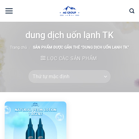
Bỏ
qua
nội
dung
dung dịch uốn lạnh TK
Trang chủ
/
SẢN PHẨM ĐƯỢC GẮN THẺ “DUNG DỊCH UỐN LẠNH TK”
LỌC CÁC SẢN PHẨM