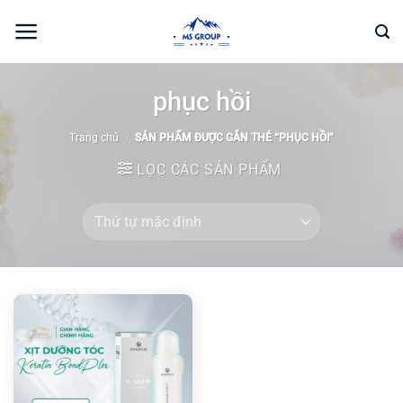
Bỏ
qua
nội
dung
phục hồi
Trang chủ
/
SẢN PHẨM ĐƯỢC GẮN THẺ “PHỤC HỒI”
LỌC CÁC SẢN PHẨM