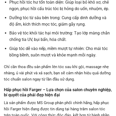
Phục hồi tóc hư tổn toàn diện: Giúp loại bỏ khô xơ, chẻ
ngọn, phục hồi cấu trúc tóc bị hỏng do uốn, nhuộm, ép.
Dưỡng tóc từ sâu bên trong: Cung cấp dinh dưỡng và
độ ẩm, kích thích mọc tóc, giảm gãy rụng.
Bảo vệ tóc khỏi tác hại môi trường: Tạo lớp màng chắn
chống tia UV, bụi bẩn, hóa chất.
Giúp tóc dễ vào nếp, mềm mượt tự nhiên: Cho mái tóc
bồng bềnh, suôn mượt và khỏe mạnh mỗi ngày.
Chỉ cần thoa đều sản phẩm lên tóc sau khi gội, massage nhẹ
nhàng, ủ vài phút và xả sạch, bạn sẽ cảm nhận hiệu quả dưỡng
tóc chuẩn salon ngay từ lần đầu sử dụng.
Hấp phục hồi Farger – Lựa chọn của salon chuyên nghiệp,
bí quyết của phái đẹp hiện đại
Là sản phẩm được MS Group phân phối chính hãng, hấp phục
hồi Farger hiện đang được tin dùng tại hàng trăm salon tóc
trên toàn quốc. Với công thức độc đáo, kết hợp từ hành phần