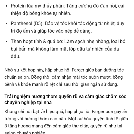
Protein lúa mỳ thủy phân: Tăng cường độ đàn hồi, cải
thiện độ bóng khỏe tự nhiên.
Panthenol (B5): Bảo vệ tóc khỏi tác động từ nhiệt, duy
trì độ ẩm và giúp tóc vào nếp dễ dàng.
Than hoạt tính & quả bơ: Làm sạch nhẹ nhàng, loại bỏ
bụi bẩn mà không làm mất lớp dầu tự nhiên của da
đầu.
Nhờ sự kết hợp này, hấp phục hồi Farger giúp bạn dưỡng tóc
chuẩn salon. Đồng thời cảm nhận mái tóc suôn mượt, bồng
bềnh và khỏe mạnh rõ rệt chỉ sau thời gian ngắn sử dụng.
Trải nghiệm hương thơm quyến rũ và cảm giác chăm sóc
chuyên nghiệp tại nhà
Không chỉ nổi bật về hiệu quả, hấp phục hồi Farger còn gây ấn
tượng với hương thơm cao cấp. Một sự hòa quyện tinh tế giữa
3 tầng hương mang đến cảm giác thư giãn, quyến rũ như tại
salon chuyên nghiệp.