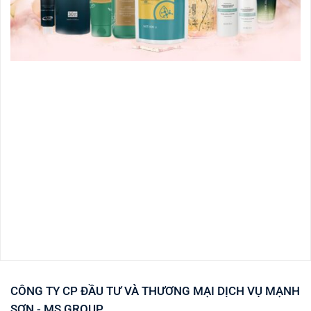
CÔNG TY CP ĐẦU TƯ VÀ THƯƠNG MẠI DỊCH VỤ MẠNH
SƠN - MS GROUP