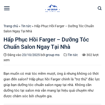
Bỏ
qua
nội
dung
Trang chủ
»
Tin tức
»
Hấp Phục Hồi Farger – Dưỡng Tóc Chuẩn
Salon Ngay Tại Nhà
Hấp Phục Hồi Farger – Dưỡng Tóc
Chuẩn Salon Ngay Tại Nhà
Đăng vào
23/10/2025
bởi
group ms
Tin tức
302 lượt
xem
Bạn muốn có mái tóc mềm mượt, óng ả nhưng không có thời
gian đến salon? Hấp phục hồi Farger chính là “trợ thủ” đắc lực
giúp bạn dưỡng tóc chuẩn salon ngay tại nhà. Không cần
dưỡng tóc tại salon mà vẫn mang lại hiệu quả chuyên như
được chăm sóc bởi chuyên gia.