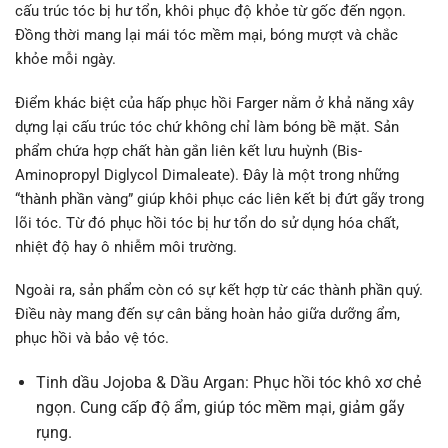
cấu trúc tóc bị hư tổn, khôi phục độ khỏe từ gốc đến ngọn.
Đồng thời mang lại mái tóc mềm mại, bóng mượt và chắc
khỏe mỗi ngày.
Điểm khác biệt của hấp phục hồi Farger nằm ở khả năng xây
dựng lại cấu trúc tóc chứ không chỉ làm bóng bề mặt. Sản
phẩm chứa hợp chất hàn gắn liên kết lưu huỳnh (Bis-
Aminopropyl Diglycol Dimaleate). Đây là một trong những
“thành phần vàng” giúp khôi phục các liên kết bị đứt gãy trong
lõi tóc. Từ đó phục hồi tóc bị hư tổn do sử dụng hóa chất,
nhiệt độ hay ô nhiễm môi trường.
Ngoài ra, sản phẩm còn có sự kết hợp từ các thành phần quý.
Điều này mang đến sự cân bằng hoàn hảo giữa dưỡng ẩm,
phục hồi và bảo vệ tóc.
Tinh dầu Jojoba & Dầu Argan: Phục hồi tóc khô xơ chẻ
ngọn. Cung cấp độ ẩm, giúp tóc mềm mại, giảm gãy
rụng.