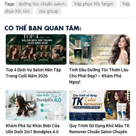
Tags:
dưỡng tóc chuẩn salon
hấp phục hồi farger
hấp
phục hồi tóc
ms group
CÓ THỂ BẠN QUAN TÂM:
Top 4 Dịch Vụ Salon Nên Tập
Tinh Dầu Dưỡng Tóc Thơm Lâu
Trung Cuối Năm 2026
Cho Phái Đẹp? – Khám Phá
Ngay!
Khám Phá Sự Khác Biệt Của
Quy Trình Sử Dụng Khử Màu TK
Uốn Duỗi 2in1 Bondplex 4.0
Remover Chuẩn Salon Chuyên